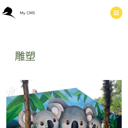
跳
至
My CMS
主
要
內
容
雕塑
臺
北
市
立
動
物
園