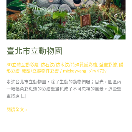
臺北市立動物園
3D立體互動彩繪
,
仿石紋/仿木紋/特殊質感彩繪
,
壁畫彩繪
,
隱
形彩繪
,
雕塑/立體物件彩繪
/
mickeyyang_x1rv472v
走進台北市立動物園，除了生動的動物們吸引目光，園區內
一幅幅色彩斑斕的彩繪壁畫也成了不可忽視的風景。這些壁
畫將原 […]
閱讀全文 »