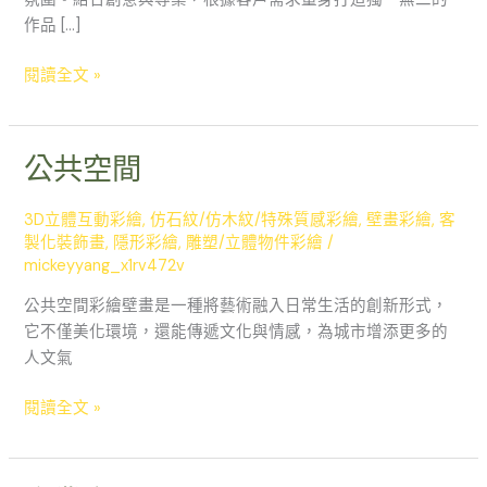
作品 […]
閱讀全文 »
公共空間
公
共
空
3D立體互動彩繪
,
仿石紋/仿木紋/特殊質感彩繪
,
壁畫彩繪
,
客
間
製化裝飾畫
,
隱形彩繪
,
雕塑/立體物件彩繪
/
mickeyyang_x1rv472v
公共空間彩繪壁畫是一種將藝術融入日常生活的創新形式，
它不僅美化環境，還能傳遞文化與情感，為城市增添更多的
人文氣
閱讀全文 »