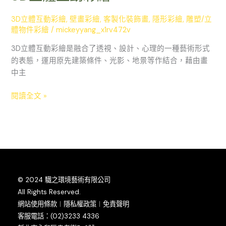
立
體
3D立體互動彩繪
,
壁畫彩繪
,
客製化裝飾畫
,
隱形彩繪
,
雕塑/立
互
體物件彩繪
/
mickeyyang_x1rv472v
動
3D立體互動彩繪是融合了透視、設計、心理的一種藝術形式
彩
的表態，運用原先建築條件、光影、地景等作結合，藉由畫
繪
中主
閱讀全文 »
© 2024 驖之環境藝術有限公司
All Rights Reserved.
網站使用條款︱隱私權政策︱免責聲明
客服電話：(02)3233 4336