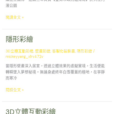
濱公園
閱讀全文 »
隱形彩繪
隱
形
彩
3D立體互動彩繪
,
壁畫彩繪
,
客製化裝飾畫
,
隱形彩繪
/
繪
mickeyyang_x1rv472v
當隱形壁畫深入居室，透過立體效果的虛擬實境，生活便能
轉瞬墜入夢想秘境。無論身處終年白雪覆蓋的極地，在寧靜
而寒冷
閱讀全文 »
3D立體互動彩繪
3D