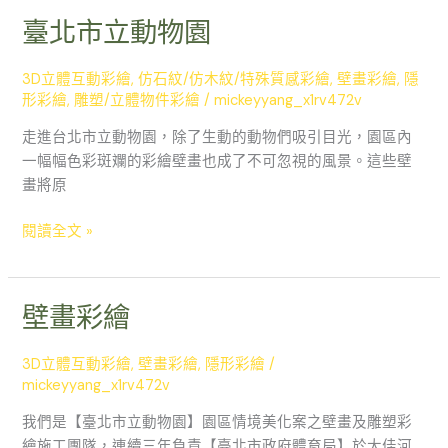
臺北市立動物園
3D立體互動彩繪
,
仿石紋/仿木紋/特殊質感彩繪
,
壁畫彩繪
,
隱
形彩繪
,
雕塑/立體物件彩繪
/
mickeyyang_x1rv472v
走進台北市立動物園，除了生動的動物們吸引目光，園區內
一幅幅色彩斑斕的彩繪壁畫也成了不可忽視的風景。這些壁
畫將原
閱讀全文 »
壁畫彩繪
壁
畫
彩
3D立體互動彩繪
,
壁畫彩繪
,
隱形彩繪
/
繪
mickeyyang_x1rv472v
我們是【臺北市立動物園】園區情境美化案之壁畫及雕塑彩
繪施工團隊，連續三年負責【臺北市政府體育局】於大佳河