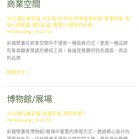
商業空間
商
業
空
3D立體互動彩繪
,
仿石紋/仿木紋/特殊質感彩繪
,
壁畫彩繪
,
客
間
製化裝飾畫
,
隱形彩繪
,
雕塑/立體物件彩繪
/
mickeyyang_x1rv472v
彩繪壁畫在商業空間中不僅是一種裝飾方式，更是一種品牌
形象與顧客情感的連結工具。無論是餐廳的特色牆面、商店
的品牌
閱讀全文 »
博物館/展場
博
物
館/
3D立體互動彩繪
,
壁畫彩繪
,
隱形彩繪
/
展
mickeyyang_x1rv472v
場
彩繪壁畫是博物館/展場中重要的表現方式，通過精心設計的