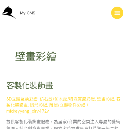
跳
至
My CMS
主
要
內
容
壁畫彩繪
客製化裝飾畫
客
製
化
3D立體互動彩繪
,
仿石紋/仿木紋/特殊質感彩繪
,
壁畫彩繪
,
客
裝
製化裝飾畫
,
隱形彩繪
,
雕塑/立體物件彩繪
/
飾
mickeyyang_x1rv472v
畫
提供客製化裝飾畫服務，為居家/商業的空間注入專屬的藝術
氛圍。結合創意與專業，根據客戶需求量身打造獨一無二的