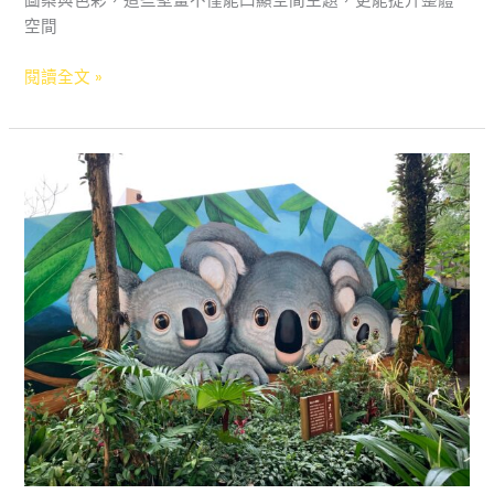
圖案與色彩，這些壁畫不僅能凸顯空間主題，更能提升整體
空間
閱讀全文 »
臺
北
市
立
動
物
園