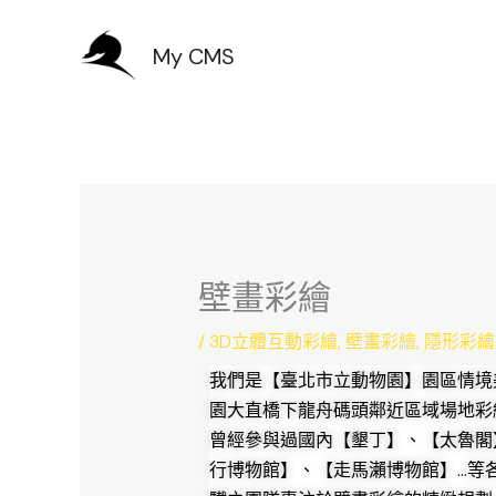
跳
My CMS
至
主
要
內
容
壁畫彩繪
/
3D立體互動彩繪
,
壁畫彩繪
,
隱形彩繪
我們是【臺北市立動物園】園區情境
園大直橋下龍舟碼頭鄰近區域場地彩繪
曾經參與過國內【墾丁】、【太魯閣
行博物館】、【走馬瀨博物館】…等