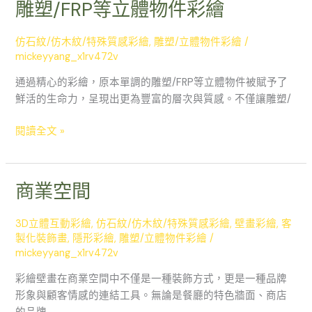
雕塑/FRP等立體物件彩繪
雕
塑/FRP
等
仿石紋/仿木紋/特殊質感彩繪
,
雕塑/立體物件彩繪
/
立
mickeyyang_x1rv472v
體
通過精心的彩繪，原本單調的雕塑/FRP等立體物件被賦予了
物
鮮活的生命力，呈現出更為豐富的層次與質感。不僅讓雕塑/
件
彩
閱讀全文 »
繪
商業空間
商
業
空
3D立體互動彩繪
,
仿石紋/仿木紋/特殊質感彩繪
,
壁畫彩繪
,
客
間
製化裝飾畫
,
隱形彩繪
,
雕塑/立體物件彩繪
/
mickeyyang_x1rv472v
彩繪壁畫在商業空間中不僅是一種裝飾方式，更是一種品牌
形象與顧客情感的連結工具。無論是餐廳的特色牆面、商店