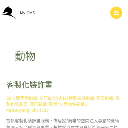
跳
至
My CMS
主
要
內
容
動物
客製化裝飾畫
客
製
化
3D立體互動彩繪
,
仿石紋/仿木紋/特殊質感彩繪
,
壁畫彩繪
,
客
裝
製化裝飾畫
,
隱形彩繪
,
雕塑/立體物件彩繪
/
飾
mickeyyang_x1rv472v
畫
提供客製化裝飾畫服務，為居家/商業的空間注入專屬的藝術
氛圍。結合創意與專業，根據客戶需求量身打造獨一無二的