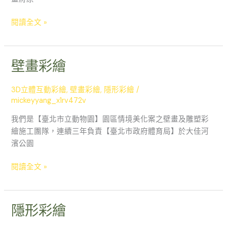
閱讀全文 »
壁畫彩繪
壁
畫
彩
3D立體互動彩繪
,
壁畫彩繪
,
隱形彩繪
/
繪
mickeyyang_x1rv472v
我們是【臺北市立動物園】園區情境美化案之壁畫及雕塑彩
繪施工團隊，連續三年負責【臺北市政府體育局】於大佳河
濱公園
閱讀全文 »
隱形彩繪
隱
形