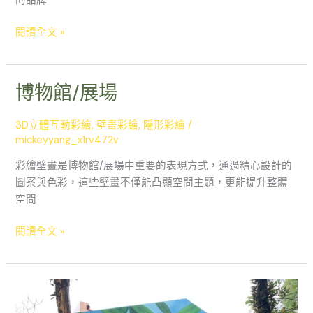
的品牌
閱讀全文 »
博物館/展場
博
物
館/
3D立體互動彩繪
,
壁畫彩繪
,
隱形彩繪
/
展
mickeyyang_x1rv472v
場
彩繪壁畫是博物館/展場中重要的表現方式，通過精心設計的
圖案與色彩，這些壁畫不僅能凸顯空間主題，更能提升整體
空間
閱讀全文 »
臺
北