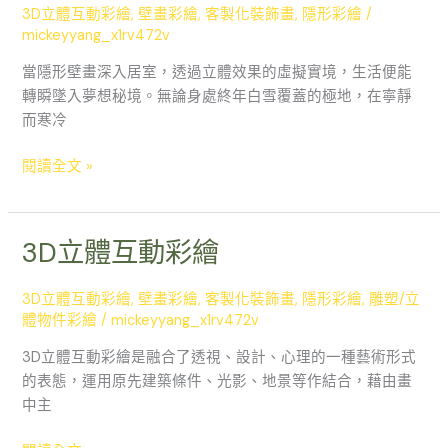
彩
3D立體互動彩繪
,
壁畫彩繪
,
客製化裝飾畫
,
隱形彩繪
/
繪
mickeyyang_x1rv472v
當隱形壁畫深入居室，透過立體效果的虛擬實境，生活便能
轉瞬墜入夢想秘境。無論身處終年白雪覆蓋的極地，在寧靜
而寒冷
閱讀全文 »
3D立體互動彩繪
3D
立
體
3D立體互動彩繪
,
壁畫彩繪
,
客製化裝飾畫
,
隱形彩繪
,
雕塑/立
互
體物件彩繪
/
mickeyyang_x1rv472v
動
3D立體互動彩繪是融合了透視、設計、心理的一種藝術形式
彩
的表態，運用原先建築條件、光影、地景等作結合，藉由畫
繪
中主