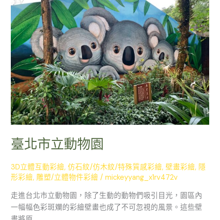
市
立
動
物
園
臺北市立動物園
3D立體互動彩繪
,
仿石紋/仿木紋/特殊質感彩繪
,
壁畫彩繪
,
隱
形彩繪
,
雕塑/立體物件彩繪
/
mickeyyang_x1rv472v
走進台北市立動物園，除了生動的動物們吸引目光，園區內
一幅幅色彩斑斕的彩繪壁畫也成了不可忽視的風景。這些壁
畫將原