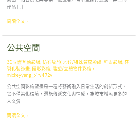
作品 […]
閱讀全文 »
公共空間
公
共
空
3D立體互動彩繪
,
仿石紋/仿木紋/特殊質感彩繪
,
壁畫彩繪
,
客
間
製化裝飾畫
,
隱形彩繪
,
雕塑/立體物件彩繪
/
mickeyyang_x1rv472v
公共空間彩繪壁畫是一種將藝術融入日常生活的創新形式，
它不僅美化環境，還能傳遞文化與情感，為城市增添更多的
人文氣
閱讀全文 »