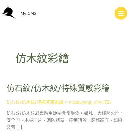
跳
至
My CMS
主
要
內
容
仿木紋彩繪
仿石紋/仿木紋/特殊質感彩繪
仿
石
紋/
仿石紋/仿木紋/特殊質感彩繪
/
mickeyyang_x1rv472v
仿
仿石紋/仿木紋彩繪應用範圍非常廣泛，舉凡：大樓防火門、
木
安全門、木板門片、消防箱蓋、控制箱蓋、裝飾牆面、藝術
紋/
裝置 […]
特